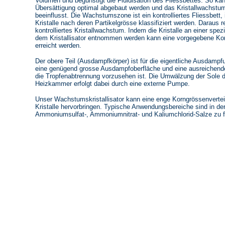
Volumen und begünstigt die Fluidisation des Fliessbettes. So ka
Übersättigung optimal abgebaut werden und das Kristallwachstum 
beeinflusst. Die Wachstumszone ist ein kontrolliertes Fliessbett,
Kristalle nach deren Partikelgrösse klassifiziert werden. Daraus re
kontrolliertes Kristallwachstum. Indem die Kristalle an einer spezi
dem Kristallisator entnommen werden kann eine vorgegebene Kor
erreicht werden.
Der obere Teil (Ausdampfkörper) ist für die eigentliche Ausdamp
eine genügend grosse Ausdampfoberfläche und eine ausreichende
die Tropfenabtrennung vorzusehen ist. Die Umwälzung der Sole d
Heizkammer erfolgt dabei durch eine externe Pumpe.
Unser Wachstumskristallisator kann eine enge Korngrössenvertei
Kristalle hervorbringen. Typische Anwendungsbereiche sind in der 
Ammoniumsulfat-, Ammoniumnitrat- und Kaliumchlorid-Salze zu f